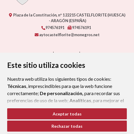
Plaza de la Constitución, nº 1
22215
CASTELFLORITE (HUESCA)
- ARAGÓN
(ESPAÑA)
974576191
974576191
aytocastelflorite@monegros.net
CONTACTO
MAPA WEB
AVISO LEGAL
PROTECCIÓN DE DATOS
ACCESIBILIDAD
Este sitio utiliza cookies
POLÍTICA DE COOKIES
Nuestra web utiliza los siguientes tipos de cookies:
ENLAC
Técnicas
, imprescindibles para que la web funcione
correctamente;
De personalización,
para recordar sus
preferencias de uso de la web;
Analíticas
, para mejorar el
funcionamiento de la web y sus servicios.
Aceptar todas
Si acepta pulsando el botón
“Aceptar todas”
Rechazar todas
consideramos que acepta su uso. Si pulsa el botón
“Rechazar todas”
o continúa navegando sin realizar