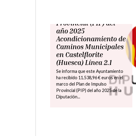
martes, 12 mayo 2026
Plan Impulso
Provincial (PIP) del
año 2025 Sustitución
de vallado en zona de
playa de Piscina
Municipal en
Castelflorite (Huesca)
Se informa que este Ayuntamiento
ha recibido 14.194,10 € euros en el
marco del Plan de Impulso
Provincial (PIP) del año 2025 de la
Diputación...