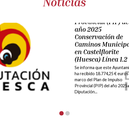
Noticias
Plan Provincial de
Concertación
Económica Munic
para 2025:
Mantenimiento y
reparación de
instalaciones y
servicios municip
Se informa que durante el eje
2025 el Ayuntamiento de
Castelflorite ha recibido de
Diputación Provincial de Hues
cantidad de 11.030 €...