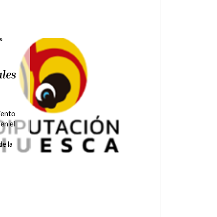
ipal
ales
rcicio
ca la